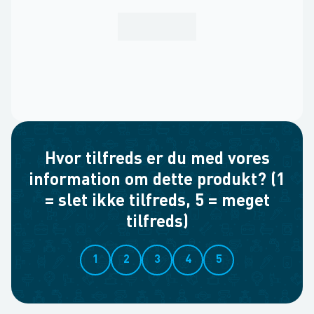
Hvor tilfreds er du med vores
information om dette produkt? (1
= slet ikke tilfreds, 5 = meget
tilfreds)
1
2
3
4
5