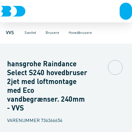
Rør & fittings
Toiletter, sæder og cisterner
Håndbrusere
Bruseslanger
Pressfittings & rør
Brusesæt
Vaske
Kuglehaner & ventiler
Armaturer
Brusestænger
Brusere
Hovedbru
Baderum
Afløb 
VVS
Sanitet
Brusere
Hovedbrusere
hansgrohe Raindance
Select S240 hovedbruser
2jet med loftmontage
med Eco
vandbegrænser. 240mm
- VVS
VARENUMMER
736366654