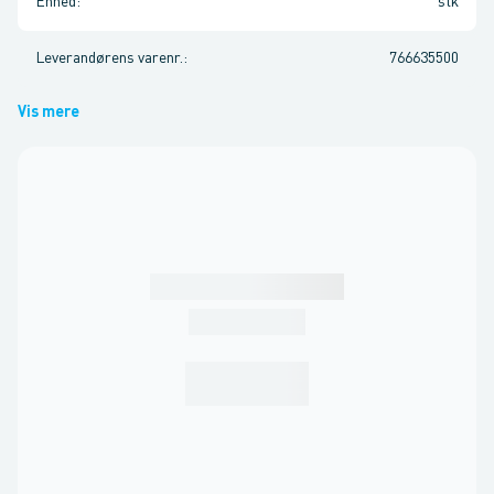
Enhed
:
stk
Leverandørens varenr.
:
766635500
Vis mere