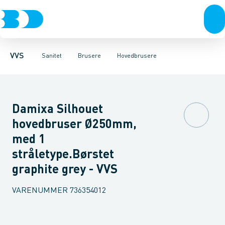
Rør & fittings
Toiletter, sæder og cisterner
Håndbrusere
Bruseslanger
Pressfittings & rør
Brusesæt
Vaske
Kuglehaner & ventiler
Armaturer
Brusestænger
Brusere
Hovedbru
Baderum
Afløb 
VVS
Sanitet
Brusere
Hovedbrusere
Damixa Silhouet
hovedbruser Ø250mm,
med 1
stråletype.Børstet
graphite grey - VVS
VARENUMMER
736354012