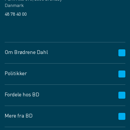
Danmark
48 78 40 00
Facebook
LinkedIn
Om Brødrene Dahl
Kundeservice
Politikker
Vagttelefon 30 10 89 89
Spørgsmål og svar
Salgs- og leveringsbetingelser
Fordele hos BD
Job og karriere
Privatlivspolitik
Fødevarekontrolrapport
Cookies
24/7
Mere fra BD
Vilkår og betingelser
BD app
BD.dk services