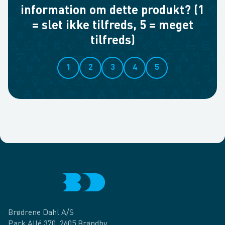
information om dette produkt? (1
= slet ikke tilfreds, 5 = meget
tilfreds)
1
2
3
4
5
Brødrene Dahl A/S
Park Allé 370, 2605 Brøndby