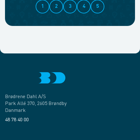
1
2
3
4
5
Brødrene Dahl A/S
Park Allé 370, 2605 Brøndby
Danmark
48 78 40 00