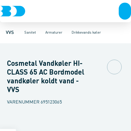
Rør & fittings
Toiletter, sæder og cisterner
Køkken armaturer
Pressfittings & rør
Håndvask armaturer
Vaske
Kuglehaner & ventiler
Armaturer
Termostatarmaturer
Brusere
Baderum
Afløb 
VVS
Sanitet
Armaturer
Drikkevands køler
Cosmetal Vandkøler HI-
CLASS 65 AC Bordmodel
vandkøler koldt vand -
VVS
VARENUMMER
695123065