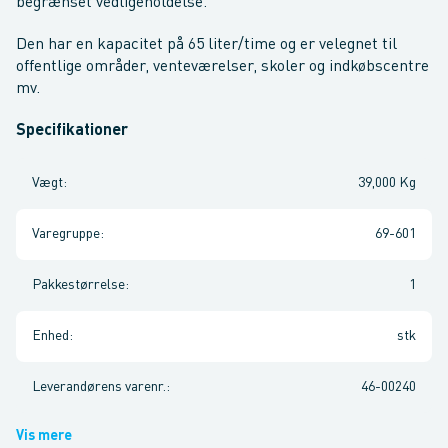
begrænset vedligeholdelse.
Den har en kapacitet på 65 liter/time og er velegnet til
offentlige områder, venteværelser, skoler og indkøbscentre
mv.
Specifikationer
Vægt
:
39,000 Kg
Varegruppe
:
69-601
Pakkestørrelse
:
1
Enhed
:
stk
Leverandørens varenr.
:
46-00240
Vis mere