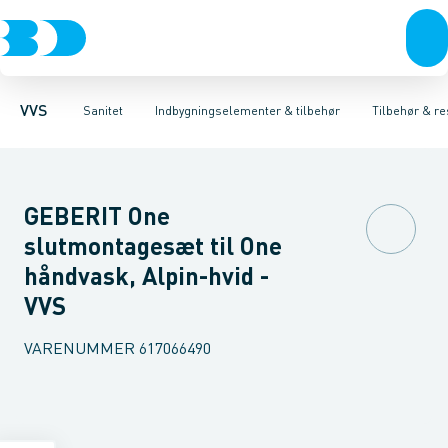
Rør & fittings
Toiletter, sæder og cisterner
Høje Indbygnings elementer
Pressfittings & rør
Lave Indbygnings elementer
Vaske
Kuglehaner & ventiler
Armaturer
Brusere
Baderum
Afløb 
Hjør
VVS
Sanitet
Indbygningselementer & tilbehør
Tilbehør & re
GEBERIT One
slutmontagesæt til One
håndvask, Alpin-hvid -
VVS
VARENUMMER
617066490