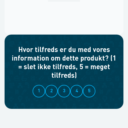
Hvor tilfreds er du med vores
information om dette produkt? (1
= slet ikke tilfreds, 5 = meget
tilfreds)
1
2
3
4
5