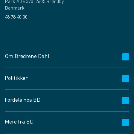
Park Allé 370, 2605 Brøndby
Danmark
48 78 40 00
Facebook
LinkedIn
Om Brødrene Dahl
Kundeservice
Politikker
Vagttelefon 30 10 89 89
Spørgsmål og svar
Salgs- og leveringsbetingelser
Fordele hos BD
Job og karriere
Privatlivspolitik
Fødevarekontrolrapport
Cookies
24/7
Mere fra BD
Vilkår og betingelser
BD app