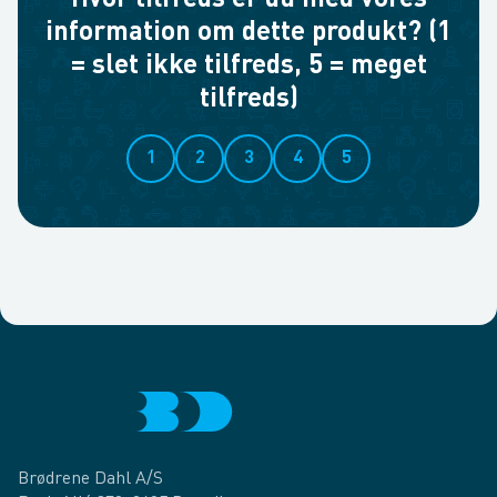
Hvor tilfreds er du med vores
information om dette produkt? (1
= slet ikke tilfreds, 5 = meget
tilfreds)
1
2
3
4
5
Brødrene Dahl A/S