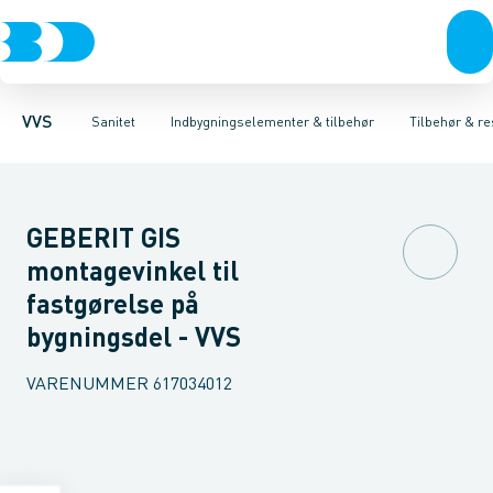
Rør & fittings
Toiletter, sæder og cisterner
Høje Indbygnings elementer
Pressfittings & rør
Lave Indbygnings elementer
Vaske
Kuglehaner & ventiler
Armaturer
Brusere
Baderum
Afløb 
Hjør
VVS
Sanitet
Indbygningselementer & tilbehør
Tilbehør & re
GEBERIT GIS
montagevinkel til
fastgørelse på
bygningsdel - VVS
VARENUMMER
617034012