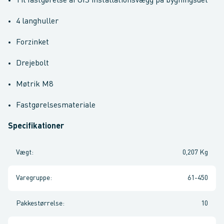
Til fastgørelse af GIS installationsvægg på bygningsdel
4 langhuller
Forzinket
Drejebolt
Møtrik M8
Fastgørelsesmateriale
Specifikationer
Vægt
:
0,207 Kg
Varegruppe
:
61-450
Pakkestørrelse
:
10