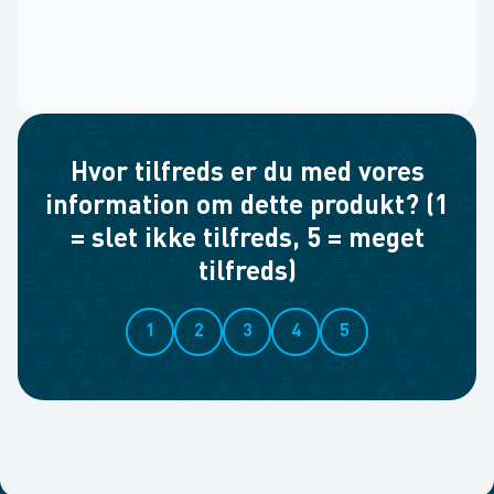
Hvor tilfreds er du med vores
information om dette produkt? (1
= slet ikke tilfreds, 5 = meget
tilfreds)
1
2
3
4
5