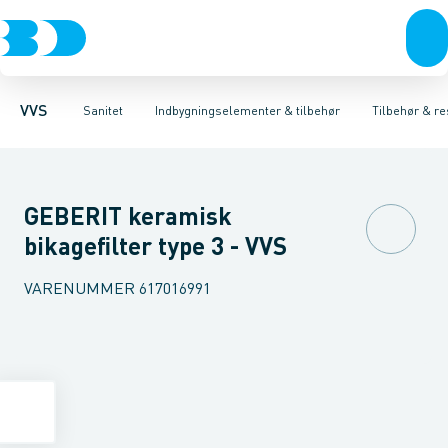
Rør & fittings
Toiletter, sæder og cisterner
Høje Indbygnings elementer
Pressfittings & rør
Lave Indbygnings elementer
Vaske
Kuglehaner & ventiler
Armaturer
Brusere
Baderum
Afløb 
Hjør
VVS
Sanitet
Indbygningselementer & tilbehør
Tilbehør & re
GEBERIT keramisk
bikagefilter type 3 - VVS
VARENUMMER
617016991