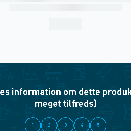
es information om dette produkt? 
meget tilfreds)
1
2
3
4
5