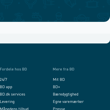
Fordele hos BD
Mere fra BD
24/7
Mit BD
BD app
BD+
BD.dk services
Bæredygtighed
Levering
Egne varemærker
Månedens tilbud
Presse