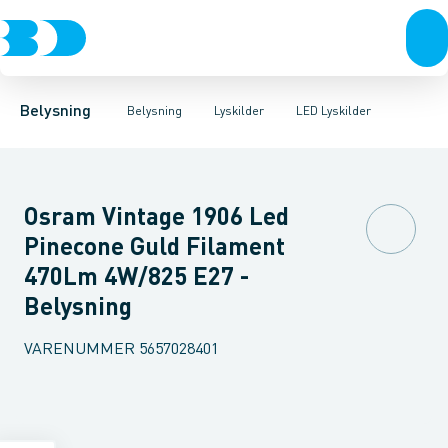
Belysning
Lyskilder
LED Lyskilder
Belysningsarmaturer
Lysrør
UV-Lampe
Lysstyring
Metalhalogen udladningslampe
Tilbehør til belysni
Belysning
Belysning
Lyskilder
LED Lyskilder
Osram Vintage 1906 Led
Pinecone Guld Filament
470Lm 4W/825 E27 -
Belysning
VARENUMMER
5657028401