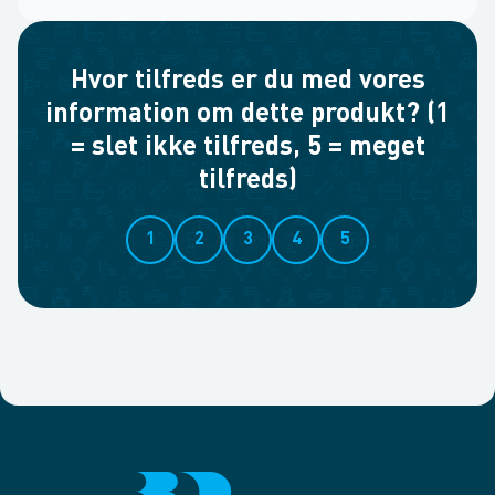
Hvor tilfreds er du med vores
information om dette produkt? (1
= slet ikke tilfreds, 5 = meget
tilfreds)
1
2
3
4
5