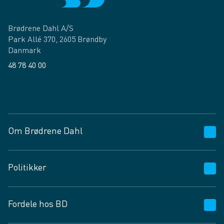
Brødrene Dahl A/S
Park Allé 370, 2605 Brøndby
Danmark
48 78 40 00
Facebook
LinkedIn
Om Brødrene Dahl
Kundeservice
Politikker
Vagttelefon 30 10 89 89
Spørgsmål og svar
Salgs- og leveringsbetingelser
Fordele hos BD
Job og karriere
Privatlivspolitik
Fødevarekontrolrapport