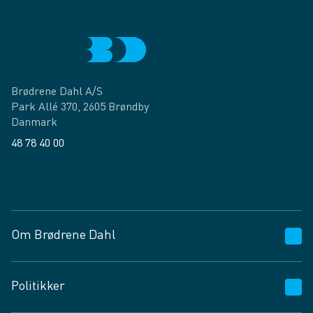
Brødrene Dahl A/S
Park Allé 370, 2605 Brøndby
Danmark
48 78 40 00
Facebook
LinkedIn
Om Brødrene Dahl
Kundeservice
Politikker
Vagttelefon 30 10 89 89