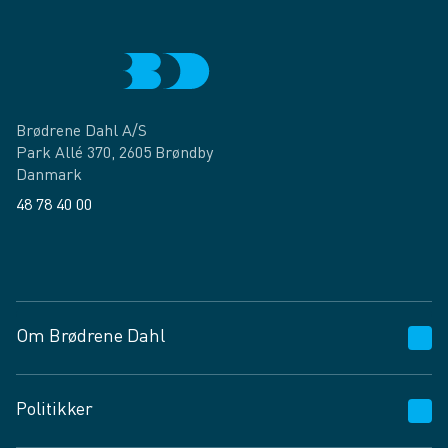
Brødrene Dahl A/S
Park Allé 370, 2605 Brøndby
Danmark
48 78 40 00
Facebook
LinkedIn
Om Brødrene Dahl
Kundeservice
Politikker
Vagttelefon 30 10 89 89