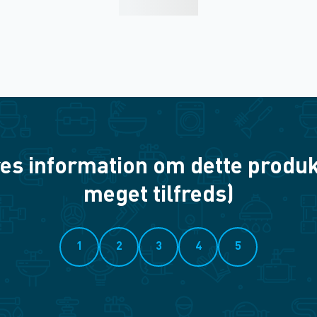
es information om dette produkt? 
meget tilfreds)
1
2
3
4
5