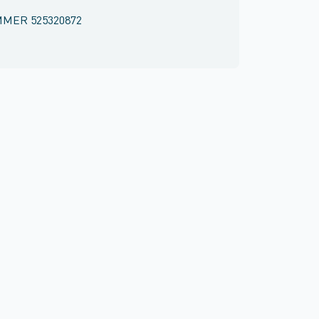
MMER
525320872