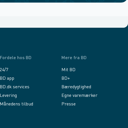
Fordele hos BD
Mere fra BD
24/7
Mit BD
BD app
BD+
BD.dk services
Bæredygtighed
Levering
Egne varemærker
Månedens tilbud
Presse