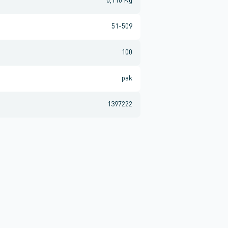
0,110 Kg
51-509
100
pak
1397222