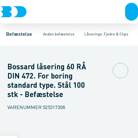
Bolte & sætskruer
Opklodsning
Udvendige låseringe
Hæfteklammer- og Pistoler
Møtrikker
Indvendige låseringe
Skiver
Skruer
Kabel- & slangebind
Låseringe
Søm & dykkere
Springring
Gev
Befæstelse
Anden befæstelse
Låseringe, Fjedre & Clips
Bossard låsering 60 RÅ
DIN 472. For boring
standard type. Stål 100
stk - Befæstelse
VARENUMMER
525317308