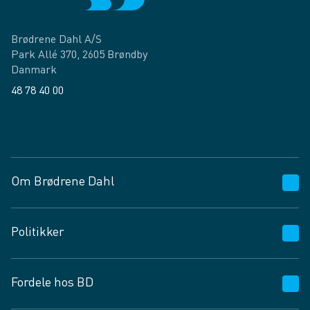
Brødrene Dahl A/S
Park Allé 370, 2605 Brøndby
Danmark
48 78 40 00
Facebook
LinkedIn
Om Brødrene Dahl
Kundeservice
Politikker
Vagttelefon 30 10 89 89
Spørgsmål og svar
Salgs- og leveringsbetingelser
Fordele hos BD
Job og karriere
Privatlivspolitik
Fødevarekontrolrapport