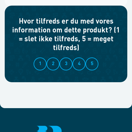
Hvor tilfreds er du med vores
information om dette produkt? (1
= slet ikke tilfreds, 5 = meget
tilfreds)
1
2
3
4
5