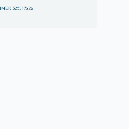
MMER
525317226