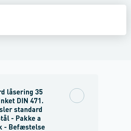
& Clips
de
Beslag
Vindseltråd
Låse & dørbeslag
Anden befæstelse
d låsering 35
inket DIN 471.
sler standard
Stål - Pakke a
k - Befæstelse