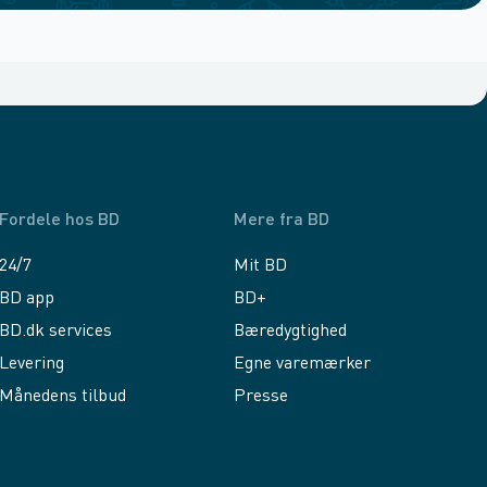
Fordele hos BD
Mere fra BD
24/7
Mit BD
BD app
BD+
BD.dk services
Bæredygtighed
Levering
Egne varemærker
Månedens tilbud
Presse