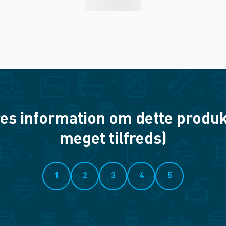
es information om dette produkt? 
meget tilfreds)
1
2
3
4
5