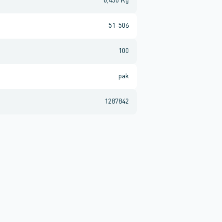
0,450 Kg
51-506
100
pak
1287842