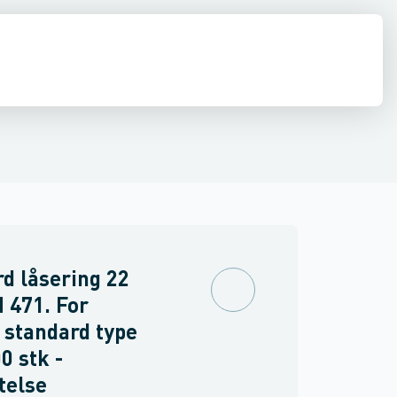
& Clips
de
Beslag
Vindseltråd
Låse & dørbeslag
Anden befæstelse
d låsering 22
 471. For
 standard type
0 stk -
telse