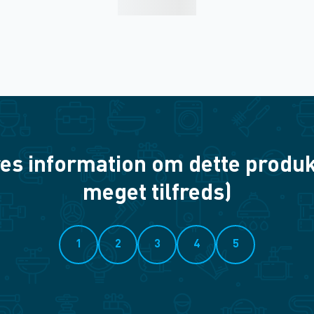
es information om dette produkt? 
meget tilfreds)
1
2
3
4
5