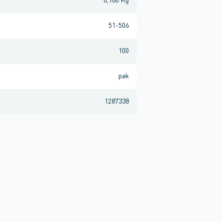
0,160 Kg
51-506
100
pak
1287338