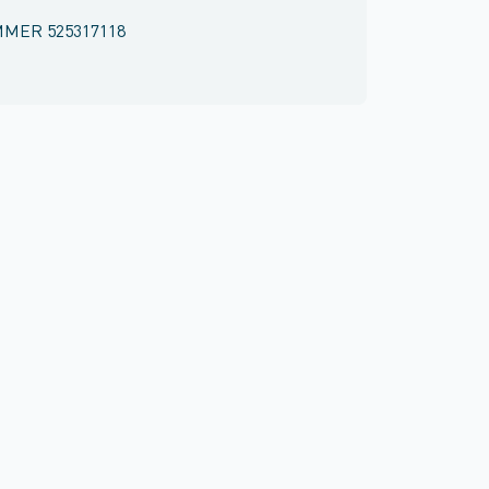
MMER
525317118