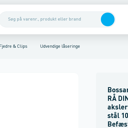
ebindere
e
gringe
Gevindstænger
Trækfjedre
Kemisk Befæstigelse
Rørophæng
Ankre & dybler
Nitter & Tænger
Tape
Låseringe, Fjedre 
Reb, wire & kæ
Fjedre & Clips
Udvendige låseringe
Bossar
RÅ DIN
aksler
stål 10
Befæs