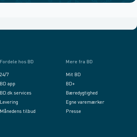
Fordele hos BD
Mere fra BD
24/7
Mit BD
BD app
BD+
BD.dk services
Bæredygtighed
Levering
Egne varemærker
Månedens tilbud
Presse