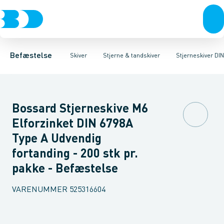
Bolte & sætskruer
Planskiver til udendørs brug
Stjerneskiver DIN 6798A Sort
Møtrikker
Planskiver til indendørs brug
Skiver
Stjerneskiver DIN 6798A FZB
Skruer
Søm & dykkere
Gev
Sk
St
Befæstelse
Skiver
Stjerne & tandskiver
Stjerneskiver DI
Bossard Stjerneskive M6
Elforzinket DIN 6798A
Type A Udvendig
fortanding - 200 stk pr.
pakke - Befæstelse
VARENUMMER
525316604