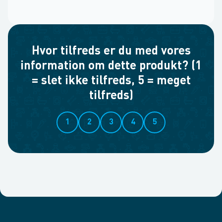
Hvor tilfreds er du med vores
information om dette produkt? (1
= slet ikke tilfreds, 5 = meget
tilfreds)
1
2
3
4
5