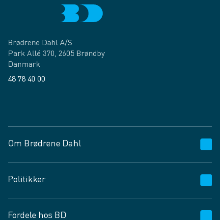
Brødrene Dahl A/S
Park Allé 370, 2605 Brøndby
Danmark
48 78 40 00
Facebook
LinkedIn
Om Brødrene Dahl
Kundeservice
Politikker
Vagttelefon 30 10 89 89
Spørgsmål og svar
Salgs- og leveringsbetingelser
Fordele hos BD
Job og karriere