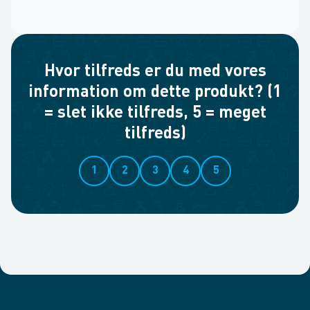
Hvor tilfreds er du med vores
information om dette produkt? (1
= slet ikke tilfreds, 5 = meget
tilfreds)
1
2
3
4
5