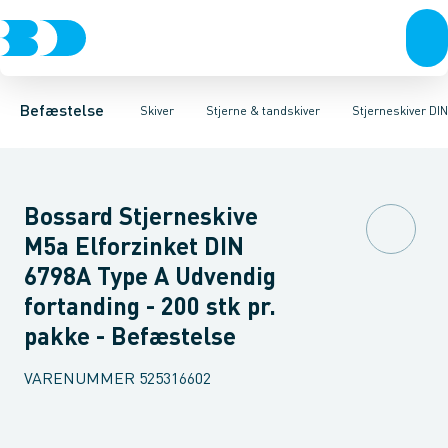
Bolte & sætskruer
Planskiver til udendørs brug
Stjerneskiver DIN 6798A Sort
Møtrikker
Planskiver til indendørs brug
Skiver
Stjerneskiver DIN 6798A FZB
Skruer
Søm & dykkere
Gev
Sk
St
Befæstelse
Skiver
Stjerne & tandskiver
Stjerneskiver DI
Bossard Stjerneskive
M5a Elforzinket DIN
6798A Type A Udvendig
fortanding - 200 stk pr.
pakke - Befæstelse
VARENUMMER
525316602