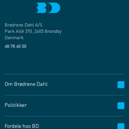
Brødrene Dahl A/S
Park Allé 370, 2605 Brøndby
Danmark
48 78 40 00
Facebook
LinkedIn
Om Brødrene Dahl
Kundeservice
Politikker
Vagttelefon 30 10 89 89
Spørgsmål og svar
Salgs- og leveringsbetingelser
Fordele hos BD
Job og karriere