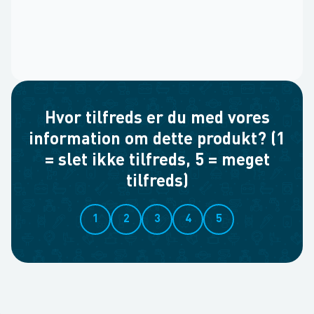
Hvor tilfreds er du med vores
information om dette produkt? (1
= slet ikke tilfreds, 5 = meget
tilfreds)
1
2
3
4
5