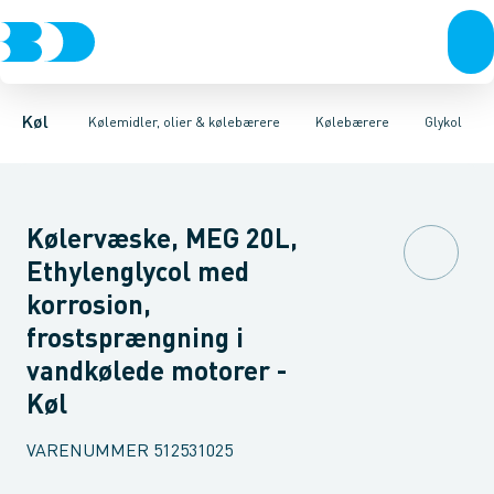
Kompressorer
Kølemidler
Glykol
Ethanol
Olier
Refraktometre
Kondenseringsaggregater
Kølebærere
Sikkerhedsudstyr
Fordampere
Varmep
Køl
Kølemidler, olier & kølebærere
Kølebærere
Glykol
Kølervæske, MEG 20L,
Ethylenglycol med
korrosion,
frostsprængning i
vandkølede motorer -
Køl
VARENUMMER
512531025