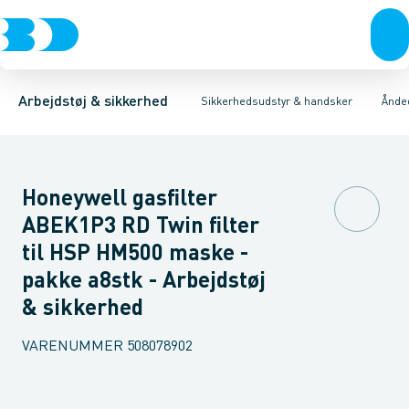
Trøjer & t-shirts
Hovedværn
Engangsmasker med ventil
Øjenværn
Bukser
Høreværn
Overtøj & huer
Halvmasker
Åndedrætsværn
Undertøj & sokker
Filtre til halvmasker
Førstehjælps 
Sko
M
Arbejdstøj & sikkerhed
Sikkerhedsudstyr & handsker
Ånde
Honeywell gasfilter
ABEK1P3 RD Twin filter
til HSP HM500 maske -
pakke a8stk - Arbejdstøj
& sikkerhed
VARENUMMER
508078902