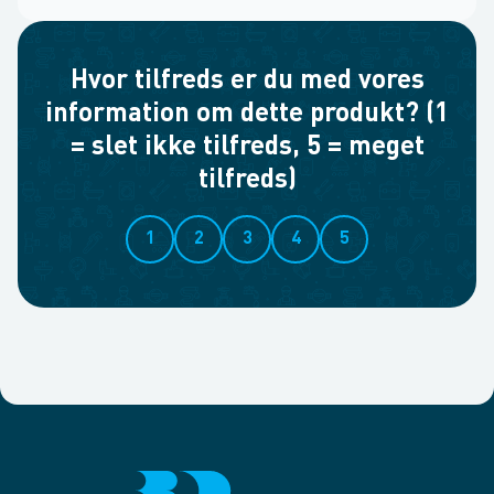
Hvor tilfreds er du med vores
information om dette produkt? (1
= slet ikke tilfreds, 5 = meget
tilfreds)
1
2
3
4
5