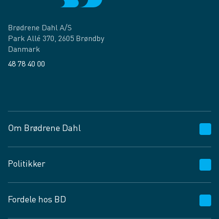
Brødrene Dahl A/S
Park Allé 370, 2605 Brøndby
Danmark
48 78 40 00
Facebook
LinkedIn
Om Brødrene Dahl
Kundeservice
Politikker
Vagttelefon 30 10 89 89
Spørgsmål og svar
Salgs- og leveringsbetingelser
Fordele hos BD
Job og karriere
Privatlivspolitik
Fødevarekontrolrapport