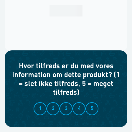
Hvor tilfreds er du med vores
information om dette produkt? (1
= slet ikke tilfreds, 5 = meget
tilfreds)
1
2
3
4
5