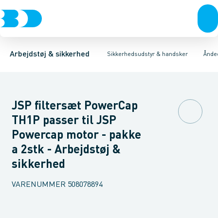
Trøjer & t-shirts
Hovedværn
Engangsmasker med ventil
Øjenværn
Bukser
Høreværn
Overtøj & huer
Halvmasker
Åndedrætsværn
Undertøj & sokker
Filtre til halvmasker
Førstehjælps 
Sko
M
Arbejdstøj & sikkerhed
Sikkerhedsudstyr & handsker
Ånde
JSP filtersæt PowerCap
TH1P passer til JSP
Powercap motor - pakke
a 2stk - Arbejdstøj &
sikkerhed
VARENUMMER
508078894