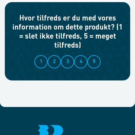
Hvor tilfreds er du med vores
information om dette produkt? (1
= slet ikke tilfreds, 5 = meget
tilfreds)
1
2
3
4
5