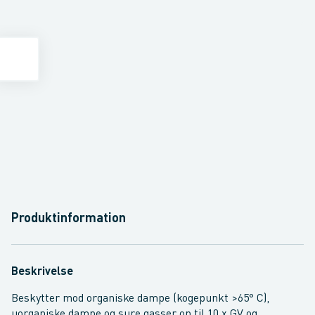
Produktinformation
Beskrivelse
Beskytter mod organiske dampe (kogepunkt >65° C),
uorganiske dampe og sure gasser op til 10 x GV og