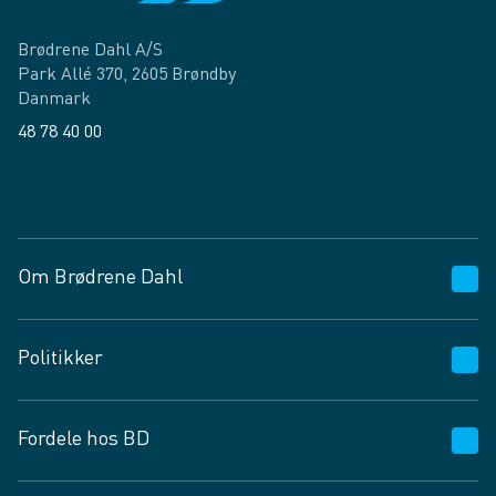
Brødrene Dahl A/S
Park Allé 370, 2605 Brøndby
Danmark
48 78 40 00
Facebook
LinkedIn
Om Brødrene Dahl
Kundeservice
Politikker
Vagttelefon 30 10 89 89
Spørgsmål og svar
Salgs- og leveringsbetingelser
Fordele hos BD
Job og karriere
Privatlivspolitik
Fødevarekontrolrapport
Cookies
24/7