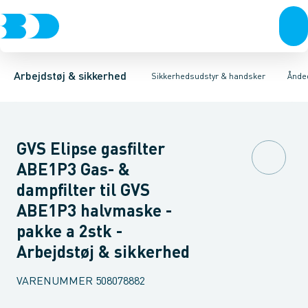
Trøjer & t-shirts
Hovedværn
Engangsmasker med ventil
Øjenværn
Bukser
Høreværn
Overtøj & huer
Halvmasker
Åndedrætsværn
Undertøj & sokker
Filtre til halvmasker
Førstehjælps 
Sko
M
Arbejdstøj & sikkerhed
Sikkerhedsudstyr & handsker
Ånde
GVS Elipse gasfilter
ABE1P3 Gas- &
dampfilter til GVS
ABE1P3 halvmaske -
pakke a 2stk -
Arbejdstøj & sikkerhed
VARENUMMER
508078882