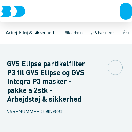
Trøjer & t-shirts
Hovedværn
Engangsmasker med ventil
Øjenværn
Bukser
Høreværn
Overtøj & huer
Halvmasker
Åndedrætsværn
Undertøj & sokker
Filtre til halvmasker
Førstehjælps 
Sko
M
Arbejdstøj & sikkerhed
Sikkerhedsudstyr & handsker
Ånde
GVS Elipse partikelfilter
P3 til GVS Elipse og GVS
Integra P3 masker -
pakke a 2stk -
Arbejdstøj & sikkerhed
VARENUMMER
508078880