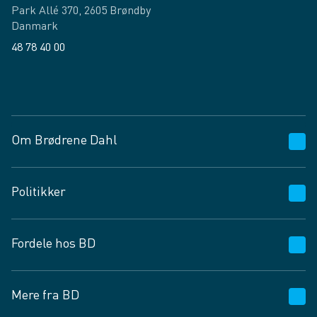
Park Allé 370, 2605 Brøndby
Danmark
48 78 40 00
Facebook
LinkedIn
Om Brødrene Dahl
Kundeservice
Politikker
Vagttelefon 30 10 89 89
Spørgsmål og svar
Salgs- og leveringsbetingelser
Fordele hos BD
Job og karriere
Privatlivspolitik
Fødevarekontrolrapport
Cookies
24/7
Mere fra BD
Vilkår og betingelser
BD app