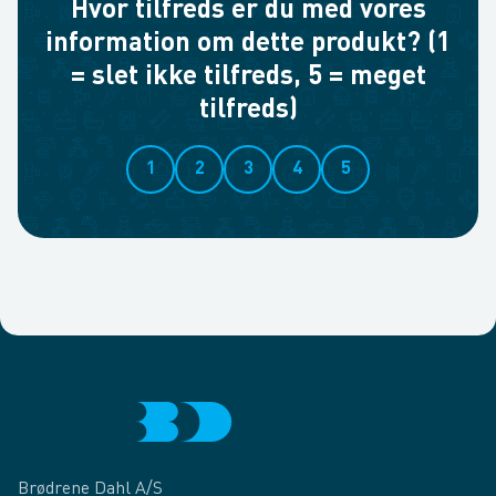
Hvor tilfreds er du med vores
information om dette produkt? (1
= slet ikke tilfreds, 5 = meget
tilfreds)
1
2
3
4
5
Brødrene Dahl A/S