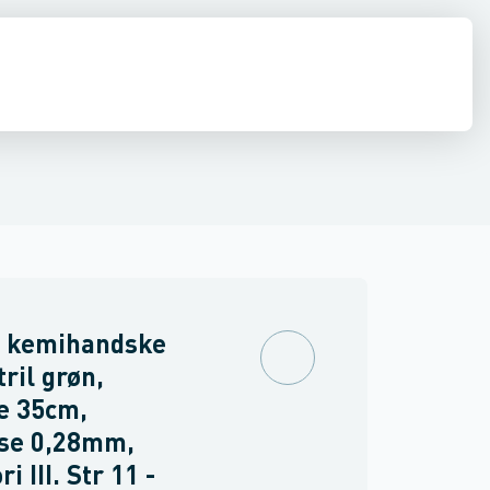
drens
s udstyr
e handsker
Asbest
Handsker
Vinter handsker
Vibrationshandsker
Elektriker handsk
 kemihandske
tril grøn,
e 35cm,
lse 0,28mm,
i III. Str 11 -