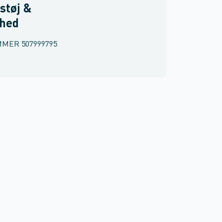
støj &
rhed
MMER
507999795