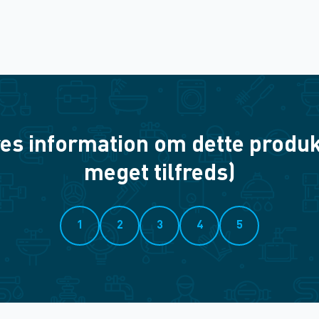
es information om dette produkt? 
meget tilfreds)
1
2
3
4
5