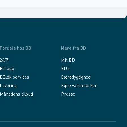
Fordele hos BD
Mere fra BD
24/7
Mit BD
BD app
BD+
BD.dk services
Bæredygtighed
Levering
Egne varemærker
Månedens tilbud
Presse