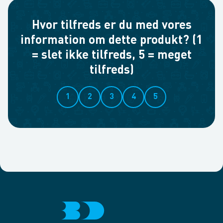
Hvor tilfreds er du med vores
information om dette produkt? (1
= slet ikke tilfreds, 5 = meget
tilfreds)
1
2
3
4
5