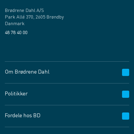
Brødrene Dahl A/S
Park Allé 370, 2605 Brøndby
Danmark
48 78 40 00
Facebook
LinkedIn
Om Brødrene Dahl
Kundeservice
Politikker
Vagttelefon 30 10 89 89
Spørgsmål og svar
Salgs- og leveringsbetingelser
Fordele hos BD
Job og karriere
Privatlivspolitik
Fødevarekontrolrapport
Cookies
24/7