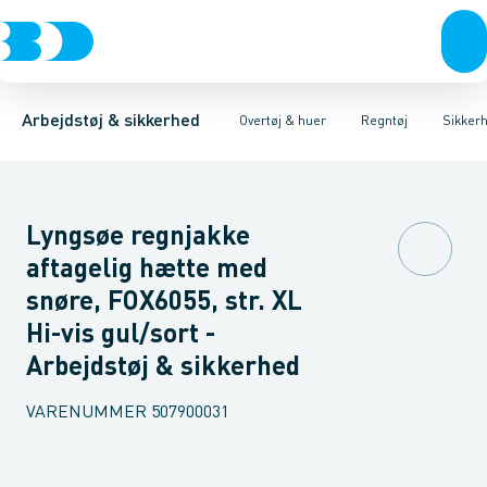
Trøjer & t-shirts
Jakker
Regnbukser
Kedeldragter & Overalls
Regnjakker
Bukser
Sikkerheds regntøj
Overtøj & huer
Regntøj
Undertøj & sokker
Veste
Regnsæt
Huer & Tilbehør
Sko
Arbejdstøj & sikkerhed
Overtøj & huer
Regntøj
Sikker
Lyngsøe regnjakke
aftagelig hætte med
snøre, FOX6055, str. XL
Hi-vis gul/sort -
Arbejdstøj & sikkerhed
VARENUMMER
507900031