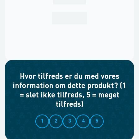
Hvor tilfreds er du med vores
information om dette produkt? (1
= slet ikke tilfreds, 5 = meget
tilfreds)
1
2
3
4
5