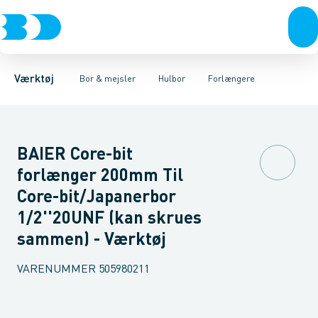
Akku- & elværktøj
Murbor
Hulbor til Stål
Hammerbor
Hulbor til Byggematerialer
Håndværktøj
Metalbor
Hulbor
Rørværktøj
Diamantbor
Special hulbor
Bits & toppe
Træbor
Bor &
Huls
Spec
Værktøj
Bor & mejsler
Hulbor
Forlængere
BAIER Core-bit
forlænger 200mm Til
Core-bit/Japanerbor
1/2''20UNF (kan skrues
sammen) - Værktøj
VARENUMMER
505980211