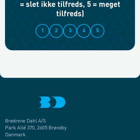
= slet ikke tilfreds, 5 = meget
tilfreds)
1
2
3
4
5
Brødrene Dahl A/S
Park Allé 370, 2605 Brøndby
Danmark