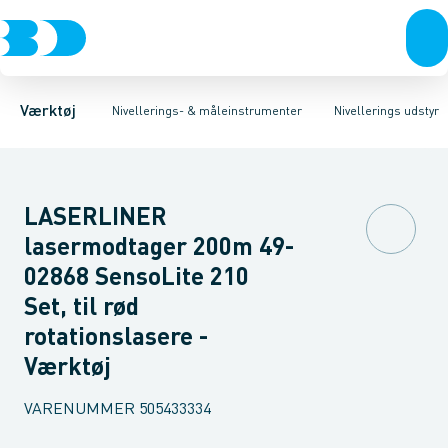
Akku- & elværktøj
Nivellerings udstyr
Linie- & Krydslaser
Håndværktøj
Måle instrumenter
Roterende laser
Rørværktøj
Treben
Bits & toppe
Landmåler stokke
Bor &
Værktøj
Nivellerings- & måleinstrumenter
Nivellerings udstyr
LASERLINER
lasermodtager 200m 49-
02868 SensoLite 210
Set, til rød
rotationslasere -
Værktøj
VARENUMMER
505433334