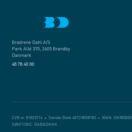
Brødrene Dahl A/S
Park Allé 370, 2605 Brøndby
Danmark
48 78 40 00
Facebook
LinkedIn
CVR nr. 81822514
Danske Bank 4073 8558183
IBAN: DK983000
SWIFT/BIC: DABADKKK