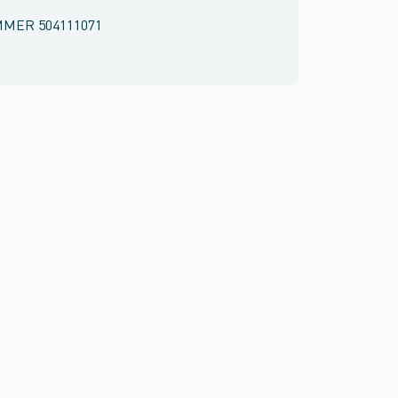
MMER
504111071