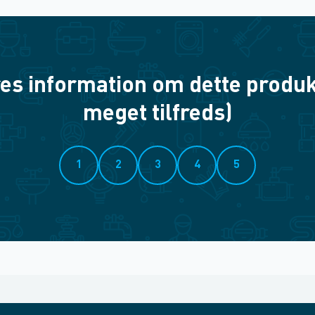
es information om dette produkt? 
meget tilfreds)
1
2
3
4
5