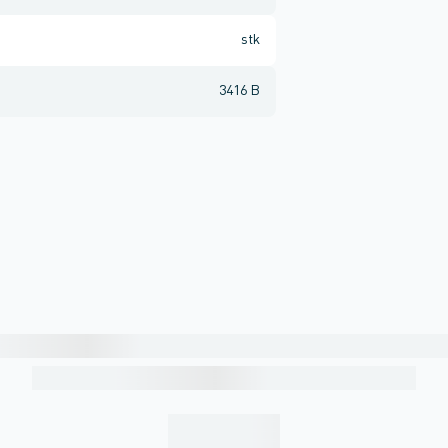
stk
3416 B