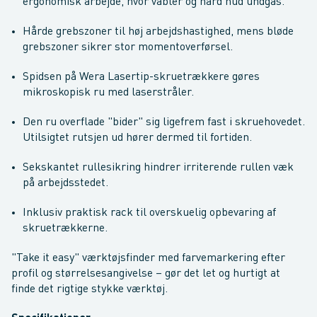
ergonomisk arbejde, hvor vabler og hård hud undgås.
Hårde grebszoner til høj arbejdshastighed, mens bløde
grebszoner sikrer stor momentoverførsel.
Spidsen på Wera Lasertip-skruetrækkere gøres
mikroskopisk ru med laserstråler.
Den ru overflade "bider" sig ligefrem fast i skruehovedet.
Utilsigtet rutsjen ud hører dermed til fortiden.
Sekskantet rullesikring hindrer irriterende rullen væk
på arbejdsstedet.
Inklusiv praktisk rack til overskuelig opbevaring af
skruetrækkerne.
"Take it easy" værktøjsfinder med farvemarkering efter
profil og størrelsesangivelse – gør det let og hurtigt at
finde det rigtige stykke værktøj.