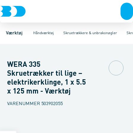
Akku- & elværktøj
Tænger
Skruetrækkere med ligekærv
Nøgler
Skruetrækkere & unbrakonøgler
Håndværktøj
Skruetrækkere med Krydskærv
Rørværktøj
Bits & toppe
Mejsler mm.
Bor &
Værktøj
Håndværktøj
Skruetrækkere & unbrakonøgler
Skr
WERA 335
Skruetrækker til lige –
elektrikerklinge, 1 x 5.5
x 125 mm - Værktøj
VARENUMMER
503902055