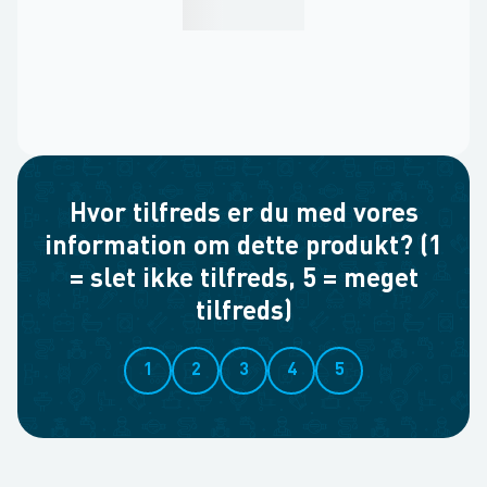
Hvor tilfreds er du med vores
information om dette produkt? (1
= slet ikke tilfreds, 5 = meget
tilfreds)
1
2
3
4
5