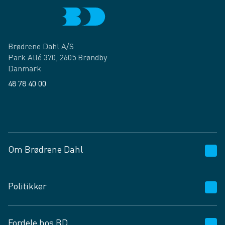
Brødrene Dahl A/S
Park Allé 370, 2605 Brøndby
Danmark
48 78 40 00
Facebook
LinkedIn
Om Brødrene Dahl
Kundeservice
Politikker
Vagttelefon 30 10 89 89
Spørgsmål og svar
Salgs- og leveringsbetingelser
Fordele hos BD