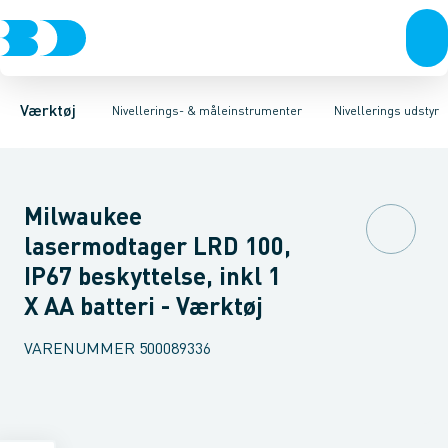
Akku- & elværktøj
Nivellerings udstyr
Linie- & Krydslaser
Håndværktøj
Måle instrumenter
Roterende laser
Rørværktøj
Treben
Bits & toppe
Landmåler stokke
Bor &
Værktøj
Nivellerings- & måleinstrumenter
Nivellerings udstyr
Milwaukee
lasermodtager LRD 100,
IP67 beskyttelse, inkl 1
X AA batteri - Værktøj
VARENUMMER
500089336