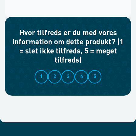
Hvor tilfreds er du med vores
information om dette produkt? (1
= slet ikke tilfreds, 5 = meget
tilfreds)
1
2
3
4
5