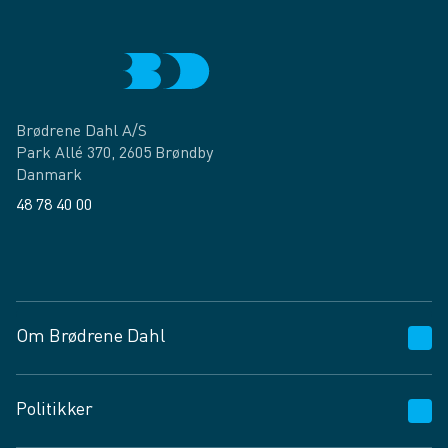
Brødrene Dahl A/S
Park Allé 370, 2605 Brøndby
Danmark
48 78 40 00
Facebook
LinkedIn
Om Brødrene Dahl
Kundeservice
Politikker
Vagttelefon 30 10 89 89