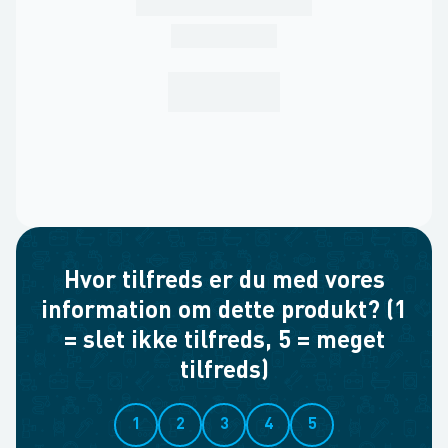
Hvor tilfreds er du med vores
information om dette produkt? (1
= slet ikke tilfreds, 5 = meget
tilfreds)
1
2
3
4
5