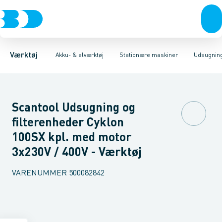
Akku- & elværktøj
Akku-værktøj
Magnet boremaskiner
Elværktøj
Håndværktøj
Søjleboremaskiner
Diamantværktøj
Rørværktøj
Affugtere & varmebl
Boremaskiner
Bits & toppe
Bor &
Bånd
Værktøj
Akku- & elværktøj
Stationære maskiner
Udsugnin
Scantool Udsugning og
filterenheder Cyklon
100SX kpl. med motor
3x230V / 400V - Værktøj
VARENUMMER
500082842