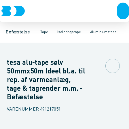
Bolte & sætskruer
Afdækningstape
Aluminiumstape
Gevindtape & Snor
PVC tape
Møtrikker
Rørisoleringstape
Skiver
Byggetape
Skruer
Søm & dykkere
Isoleringstape
Gev
Ø
Befæstelse
Tape
Isoleringstape
Aluminiumstape
tesa alu-tape sølv
50mmx50m Ideel bl.a. til
rep. af varmeanlæg,
tage & tagrender m.m. -
Befæstelse
VARENUMMER
491217051