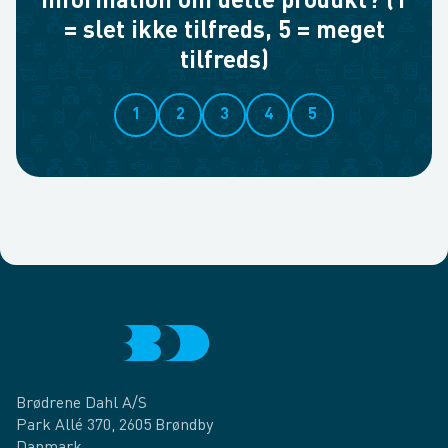
information om dette produkt? (1
= slet ikke tilfreds, 5 = meget
tilfreds)
1
2
3
4
5
Brødrene Dahl A/S
Park Allé 370, 2605 Brøndby