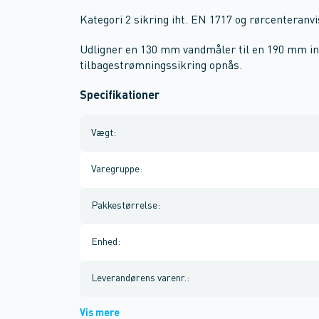
Kategori 2 sikring iht. EN 1717 og rørcenteranvi
Udligner en 130 mm vandmåler til en 190 mm ins
tilbagestrømningssikring opnås.
Specifikationer
Vægt
:
Varegruppe
:
Pakkestørrelse
:
Enhed
:
Leverandørens varenr.
:
Vis mere