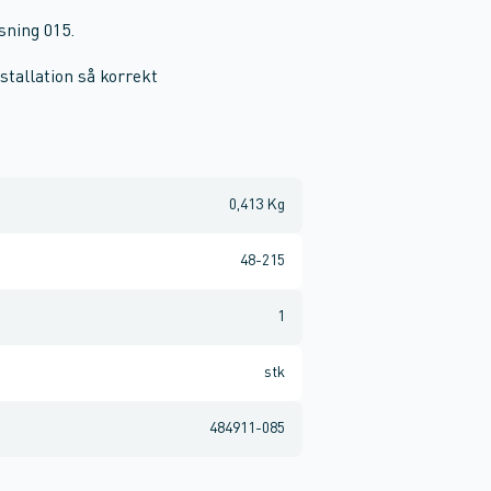
sning 015.
tallation så korrekt
0,413 Kg
48-215
1
stk
484911-085