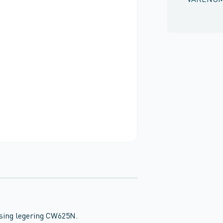
VARENU
ssing legering CW625N.