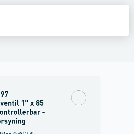
dmålerforskruninger
Tilbehør til vandmålere
Software
297
ventil 1" x 85
ntrollerbar -
orsyning