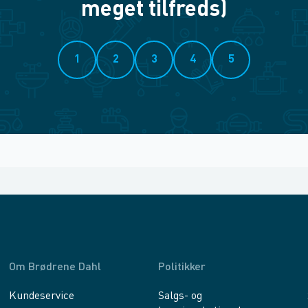
meget tilfreds)
1
2
3
4
5
Om Brødrene Dahl
Politikker
Kundeservice
Salgs- og