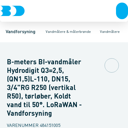
Rør & fittings
Målerbrønde
Bi vandmålere
Vandmålere
Koblinger & anboringer
Vingehjulsmålere
Ringstempelmålere
Muffer, klemmer & flan
Flangeva
Vandforsyning
Vandmålere & målerbrønde
Vandmålere
B-meters BI-vandmåler
Hydrodigit Q3=2,5,
(QN1,5)L-110, DN15,
3/4"RG R250 (vertikal
R50), tørløber, Koldt
vand til 50°. LoRaWAN -
Vandforsyning
VARENUMMER
484151005