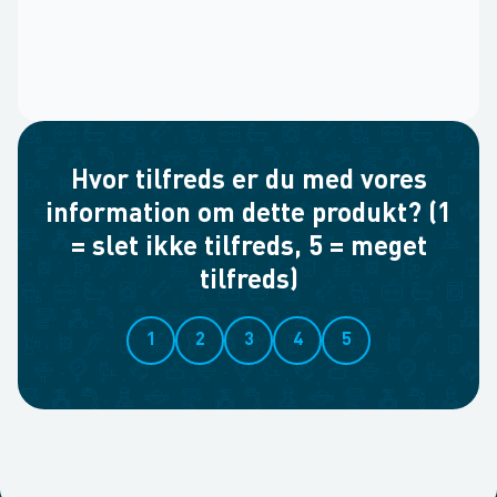
Hvor tilfreds er du med vores
information om dette produkt? (1
= slet ikke tilfreds, 5 = meget
tilfreds)
1
2
3
4
5