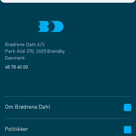
Brødrene Dahl A/S
Park Allé 370, 2605 Brøndby
Danmark
48 78 40 00
Facebook
LinkedIn
Om Brødrene Dahl
Kundeservice
Politikker
Vagttelefon 30 10 89 89