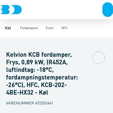
Kompressorer
Frost
HFC
R744 - CO2
Køl
Kondenseringsaggregater
Fordampere
Varmep
Køl
Fordampere
Frost
HFC
Kelvion KCB fordamper,
Frys, 0,89 kW, (R452A,
luftindtag: -18°C,
fordampningstemperatur:
-26°C), HFC, KCB-202-
4BE-HX32 - Køl
VARENUMMER
472202441