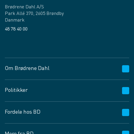
Brødrene Dahl A/S
Park Allé 370, 2605 Brøndby
Danmark
48 78 40 00
Facebook
LinkedIn
Om Brødrene Dahl
Kundeservice
Politikker
Vagttelefon 30 10 89 89
Spørgsmål og svar
Salgs- og leveringsbetingelser
Fordele hos BD
Job og karriere
Privatlivspolitik
Fødevarekontrolrapport
Cookies
24/7