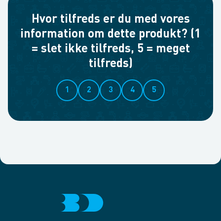
Hvor tilfreds er du med vores
information om dette produkt? (1
= slet ikke tilfreds, 5 = meget
tilfreds)
1
2
3
4
5