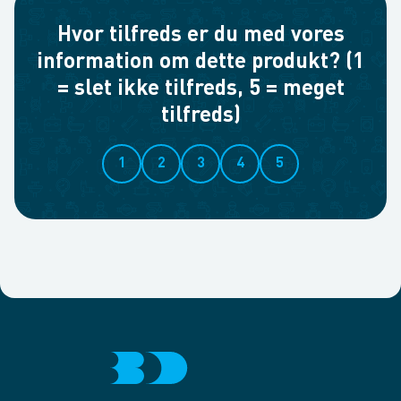
Hvor tilfreds er du med vores
information om dette produkt? (1
= slet ikke tilfreds, 5 = meget
tilfreds)
1
2
3
4
5