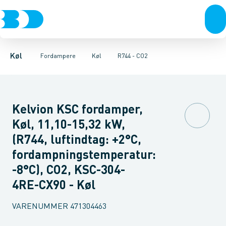
Kompressorer
Frost
HFC
R744 - CO2
Køl
Kondenseringsaggregater
Fordampere
Varmep
Køl
Fordampere
Køl
R744 - CO2
Kelvion KSC fordamper,
Køl, 11,10-15,32 kW,
(R744, luftindtag: +2°C,
fordampningstemperatur:
-8°C), CO2, KSC-304-
4RE-CX90 - Køl
VARENUMMER
471304463