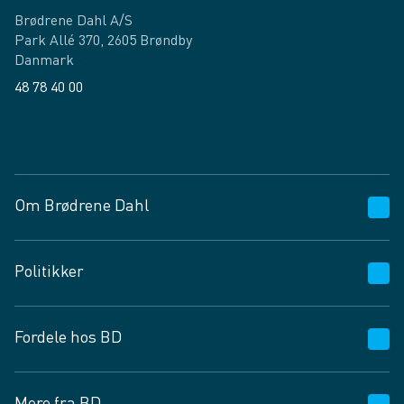
Brødrene Dahl A/S
Park Allé 370, 2605 Brøndby
Danmark
48 78 40 00
Facebook
LinkedIn
Om Brødrene Dahl
Kundeservice
Politikker
Vagttelefon 30 10 89 89
Spørgsmål og svar
Salgs- og leveringsbetingelser
Fordele hos BD
Job og karriere
Privatlivspolitik
Fødevarekontrolrapport
Cookies
24/7