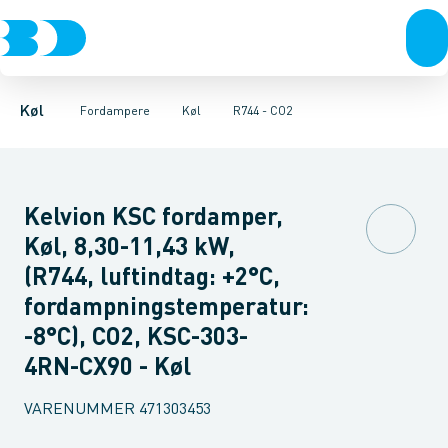
Kompressorer
Frost
HFC
R744 - CO2
Køl
Kondenseringsaggregater
Fordampere
Varmep
Køl
Fordampere
Køl
R744 - CO2
Kelvion KSC fordamper,
Køl, 8,30-11,43 kW,
(R744, luftindtag: +2°C,
fordampningstemperatur:
-8°C), CO2, KSC-303-
4RN-CX90 - Køl
VARENUMMER
471303453