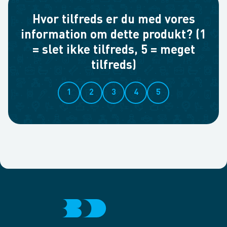
Hvor tilfreds er du med vores
information om dette produkt? (1
= slet ikke tilfreds, 5 = meget
tilfreds)
1
2
3
4
5