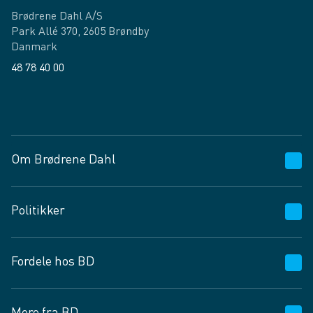
Brødrene Dahl A/S
Park Allé 370, 2605 Brøndby
Danmark
48 78 40 00
Facebook
LinkedIn
Om Brødrene Dahl
Kundeservice
Politikker
Vagttelefon 30 10 89 89
Spørgsmål og svar
Salgs- og leveringsbetingelser
Fordele hos BD
Job og karriere
Privatlivspolitik
Fødevarekontrolrapport
Cookies
24/7