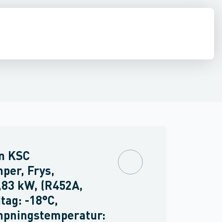
diffusion
El
Køleværktøj
Kølemidler, olier & kølebærere
Rør, fittin
n KSC
per, Frys,
,83 kW, (R452A,
dtag: -18°C,
mpningstemperatur: