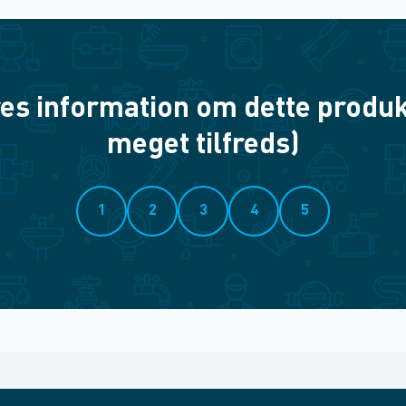
es information om dette produkt? 
meget tilfreds)
1
2
3
4
5