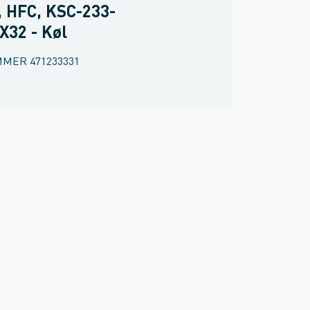
, HFC, KSC-233-
X32 - Køl
MMER
471233331