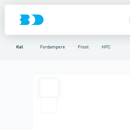
Kompressorer
Frost
HFC
R744 - CO2
Køl
Kondenseringsaggregater
Fordampere
Va
Køl
Fordampere
Frost
HFC