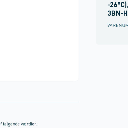
-26°C)
3BN-H
VARENU
 følgende værdier:.