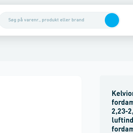
rmepumper
Chillere & fancoils
Regulering, styring & ventiler
Luft
Kelvio
fordam
2,23-2
luftin
forda