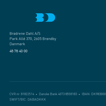
Brødrene Dahl A/S
Park Allé 370, 2605 Brøndby
Danmark
48 78 40 00
Facebook
LinkedIn
CVR nr. 81822514
Danske Bank 4073 8558183
IBAN: DK983000
SWIFT/BIC: DABADKKK