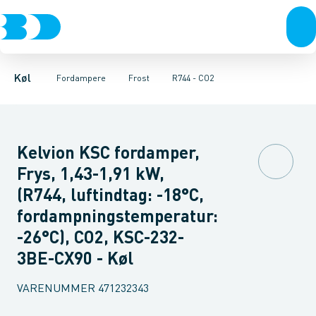
Kompressorer
Frost
HFC
R744 - CO2
Køl
Kondenseringsaggregater
Fordampere
Varmep
Køl
Fordampere
Frost
R744 - CO2
Kelvion KSC fordamper,
Frys, 1,43-1,91 kW,
(R744, luftindtag: -18°C,
fordampningstemperatur:
-26°C), CO2, KSC-232-
3BE-CX90 - Køl
VARENUMMER
471232343