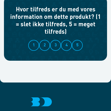
Hvor tilfreds er du med vores
information om dette produkt? (1
= slet ikke tilfreds, 5 = meget
tilfreds)
1
2
3
4
5