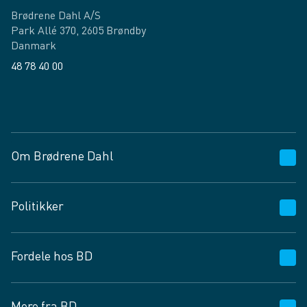
Brødrene Dahl A/S
Park Allé 370, 2605 Brøndby
Danmark
48 78 40 00
Facebook
LinkedIn
Om Brødrene Dahl
Kundeservice
Politikker
Vagttelefon 30 10 89 89
Spørgsmål og svar
Salgs- og leveringsbetingelser
Fordele hos BD
Job og karriere
Privatlivspolitik
Fødevarekontrolrapport
Cookies
24/7