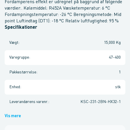
Fordamperens effekt er udregnet på baggrund af følgende
værdier:. Kølemiddel: R452A Væsketemperatur: 6 °C
Fordampningstemperatur: -26 °C Beregningsmetode: Mid
point Luftindtag (DT1): -18 °C Relativ luftfugtighed: 95 %
Specifikationer
Vægt
:
15,000 Kg
Varegruppe
:
47-400
Pakkestørrelse
:
1
Enhed
:
stk
Leverandørens varenr.
:
KSC-231-2BN-HX32-1
Vis mere