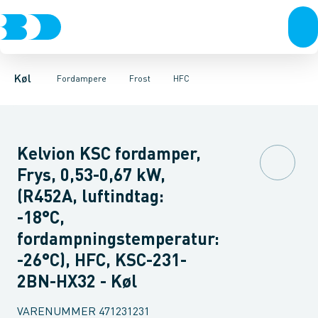
Kompressorer
Frost
HFC
R744 - CO2
Køl
Kondenseringsaggregater
Fordampere
Varmep
Køl
Fordampere
Frost
HFC
Kelvion KSC fordamper,
Frys, 0,53-0,67 kW,
(R452A, luftindtag:
-18°C,
fordampningstemperatur:
-26°C), HFC, KSC-231-
2BN-HX32 - Køl
VARENUMMER
471231231