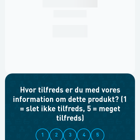
Hvor tilfreds er du med vores
information om dette produkt? (1
= slet ikke tilfreds, 5 = meget
tilfreds)
1
2
3
4
5