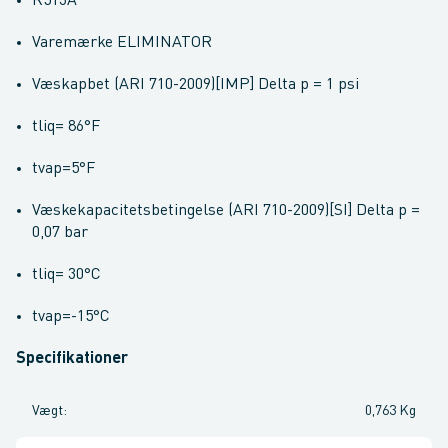
R513A
Varemærke ELIMINATOR
Væskapbet (ARI 710-2009)[IMP] Delta p = 1 psi
tliq= 86°F
tvap=5°F
Væskekapacitetsbetingelse (ARI 710-2009)[SI] Delta p =
0,07 bar
tliq= 30°C
tvap=-15°C
Specifikationer
Vægt
:
0,763 Kg