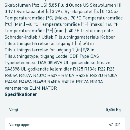
Skalvolumen [foz US] 5.85 Fluid Ounce US Skalvolumen [l]
0.17 l Syrekapacitet [g] 3.79 g Syrekapacitet [oz] 0.134 oz
Temperaturområde [°C] [Maks.] 70 °C Temperaturområde
[°C] [Min.] -40 °C Temperaturområde [°F] [maks.] 160 °F
Temperaturområde [°F] [min.] -40 °F Tilslutning note
Schrader-indløb / Udløb Tilslutningsmateriale Kobber
Tilslutningsstørrelse for tilgang 1 [in] 5/8 in
Tilslutningsstørrelse for udgang 1 [in] 5/8 in
Tilslutningstype, tilgang Lodde, ODF Type DAS
Typebetegnelse DAS 085SVV UL godkendelse filnavn
SA6398 UL-godkendte kølemidler R125 R134a R22 R23
R404A R407A R407C R407F R410A R422B R422D R438A
R448A R449A R449B R450A R452A R507A R513A
Varemærke ELIMINATOR
Specifikationer
Vægt
:
0,606 Kg
Varegruppe
:
47-301