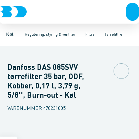
Kompressorer
Pressostater & termostater
Filterkerner
Tørrefiltre
Kondenseringsaggregater
Tilbehør & reservedele til filtre
Sensorer & transmitterer
Fordampere
Varmep
Elektr
Olieuds
Køl
Regulering, styring & ventiler
Filtre
Tørrefiltre
Danfoss DAS 085SVV
tørrefilter 35 bar, ODF,
Kobber, 0,17 l, 3,79 g,
5/8'', Burn-out - Køl
VARENUMMER
470231005