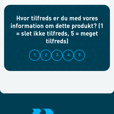
Hvor tilfreds er du med vores
information om dette produkt? (1
= slet ikke tilfreds, 5 = meget
tilfreds)
1
2
3
4
5