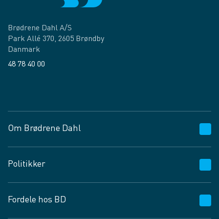
Brødrene Dahl A/S
Park Allé 370, 2605 Brøndby
Danmark
48 78 40 00
Facebook
LinkedIn
Om Brødrene Dahl
Kundeservice
Politikker
Vagttelefon 30 10 89 89
Spørgsmål og svar
Salgs- og leveringsbetingelser
Fordele hos BD
Job og karriere
Privatlivspolitik
Fødevarekontrolrapport