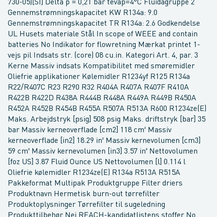
730-05)[SI] Delta p = 0,21 bar tevap=4°C Fluidagruppe 2
Gennemstrømningskapacitet KW R134a: 9.0
Gennemstrømningskapacitet TR R134a: 2.6 Godkendelse
UL Husets materiale Stål In scope of WEEE and contain
batteries No Indikator for flowretning Mærkat printet 1-
vejs pil Indsats str. (core) 08 cu.in. Kategori Art. 4, par. 3
Kerne Massiv indsats Kompatibilitet med smøremidler
Oliefrie applikationer Kølemidler R1234yf R125 R134a
R22/R407C R23 R290 R32 R404A R407A R407F R410A
R422B R422D R438A R444B R448A R449A R449B R450A
R452A R452B R454B R455A R507A R513A R600 R1234ze(E)
Maks. Arbejdstryk [psig] 508 psig Maks. driftstryk [bar] 35
bar Massiv kerneoverflade [cm2] 118 cm² Massiv
kerneoverflade [in2] 18.29 in² Massiv kernevolumen [cm3]
59 cm³ Massiv kernevolumen [in3] 3.57 in³ Nettovolumen
[foz US] 3.87 Fluid Ounce US Nettovolumen [l] 0.114 l
Oliefrie kølemidler R1234ze(E) R134a R513A R515A
Pakkeformat Multipak Produktgruppe Filter driers
Produktnavn Hermetisk burn-out tørrefilter
Produktoplysninger Tørrefilter til sugeledning
Produkttilbehør Nej REACH-kandidatlistens stoffer No