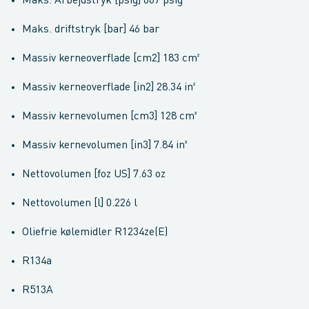
Maks. Arbejdstryk [psig] 667 psig
Maks. driftstryk [bar] 46 bar
Massiv kerneoverflade [cm2] 183 cm²
Massiv kerneoverflade [in2] 28.34 in²
Massiv kernevolumen [cm3] 128 cm³
Massiv kernevolumen [in3] 7.84 in³
Nettovolumen [foz US] 7.63 oz
Nettovolumen [l] 0.226 l
Oliefrie kølemidler R1234ze(E)
R134a
R513A