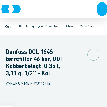
Kompressorer
Pressostater & termostater
Filterkerner
Tørrefiltre
Kondenseringsaggregater
Tilbehør & reservedele til filtre
Sensorer & transmitterer
Fordampere
Varmep
Elektr
Olieuds
Køl
Regulering, styring & ventiler
Filtre
Tørrefiltre
Danfoss DCL 164S
tørrefilter 46 bar, ODF,
Kobberbelagt, 0,35 l,
3,11 g, 1/2'' - Køl
VARENUMMER
470116412