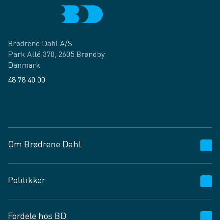
Brødrene Dahl A/S
Park Allé 370, 2605 Brøndby
Danmark
48 78 40 00
Facebook
LinkedIn
Om Brødrene Dahl
Kundeservice
Politikker
Vagttelefon 30 10 89 89
Spørgsmål og svar
Salgs- og leveringsbetingelser
Fordele hos BD
Job og karriere