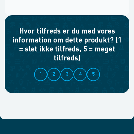
Hvor tilfreds er du med vores
information om dette produkt? (1
= slet ikke tilfreds, 5 = meget
tilfreds)
1
2
3
4
5