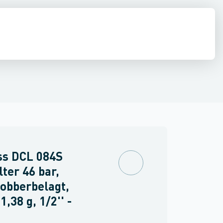
akuummetre
diffusion
El
Køleværktøj
Pumper
Filtre
Kølemidler, olier & kølebærere
Skueglas
Komfortautomatik
Rør, fittin
ss DCL 084S
lter 46 bar,
obberbelagt,
 1,38 g, 1/2'' -