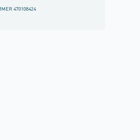
MMER
470108424