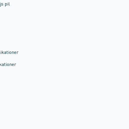
s pil
ikationer
ikationer