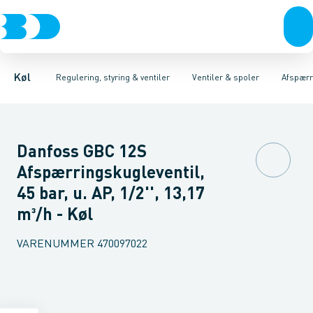
Kompressorer
Pressostater & termostater
Magnetventiler til vand
Kondenseringsaggregater
Magnetventiler til kølemiddel
Sensorer & transmitterer
Fordampere
Termosta
Varmep
Elektr
Køl
Regulering, styring & ventiler
Ventiler & spoler
Afspærr
Danfoss GBC 12S
Afspærringskugleventil,
45 bar, u. AP, 1/2'', 13,17
m³/h - Køl
VARENUMMER
470097022