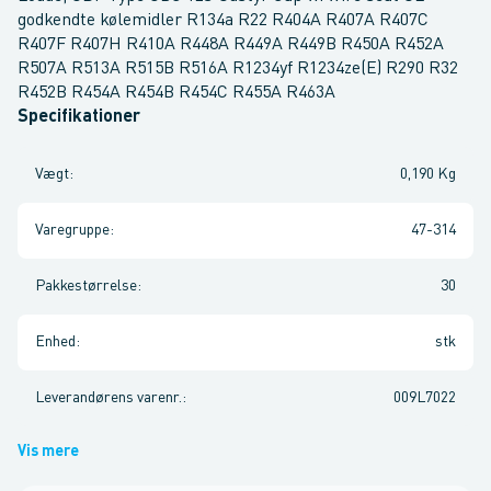
godkendte kølemidler R134a R22 R404A R407A R407C
R407F R407H R410A R448A R449A R449B R450A R452A
R507A R513A R515B R516A R1234yf R1234ze(E) R290 R32
R452B R454A R454B R454C R455A R463A
Specifikationer
Vægt
:
0,190 Kg
Varegruppe
:
47-314
Pakkestørrelse
:
30
Enhed
:
stk
Leverandørens varenr.
:
009L7022
Vis mere