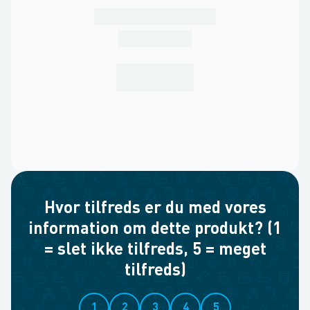
Hvor tilfreds er du med vores
information om dette produkt? (1
= slet ikke tilfreds, 5 = meget
tilfreds)
1
2
3
4
5