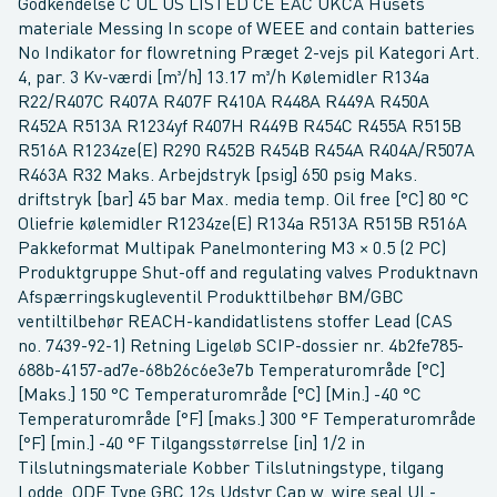
Godkendelse C UL US LISTED CE EAC UKCA Husets
materiale Messing In scope of WEEE and contain batteries
No Indikator for flowretning Præget 2-vejs pil Kategori Art.
4, par. 3 Kv-værdi [m³/h] 13.17 m³/h Kølemidler R134a
R22/R407C R407A R407F R410A R448A R449A R450A
R452A R513A R1234yf R407H R449B R454C R455A R515B
R516A R1234ze(E) R290 R452B R454B R454A R404A/R507A
R463A R32 Maks. Arbejdstryk [psig] 650 psig Maks.
driftstryk [bar] 45 bar Max. media temp. Oil free [°C] 80 °C
Oliefrie kølemidler R1234ze(E) R134a R513A R515B R516A
Pakkeformat Multipak Panelmontering M3 × 0.5 (2 PC)
Produktgruppe Shut-off and regulating valves Produktnavn
Afspærringskugleventil Produkttilbehør BM/GBC
ventiltilbehør REACH-kandidatlistens stoffer Lead (CAS
no. 7439-92-1) Retning Ligeløb SCIP-dossier nr. 4b2fe785-
688b-4157-ad7e-68b26c6e3e7b Temperaturområde [°C]
[Maks.] 150 °C Temperaturområde [°C] [Min.] -40 °C
Temperaturområde [°F] [maks.] 300 °F Temperaturområde
[°F] [min.] -40 °F Tilgangsstørrelse [in] 1/2 in
Tilslutningsmateriale Kobber Tilslutningstype, tilgang
Lodde, ODF Type GBC 12s Udstyr Cap w. wire seal UL-