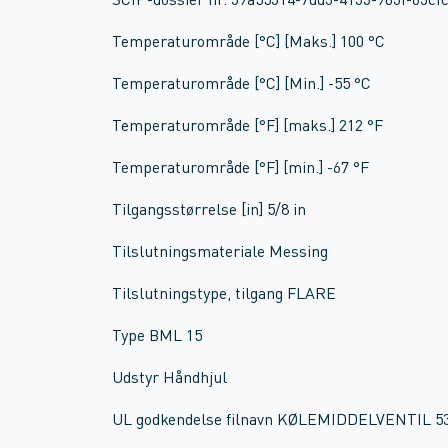
SCIP-dossier nr. 39a55314-7dd3-4133-963f-63cf
Temperaturområde [°C] [Maks.] 100 °C
Temperaturområde [°C] [Min.] -55 °C
Temperaturområde [°F] [maks.] 212 °F
Temperaturområde [°F] [min.] -67 °F
Tilgangsstørrelse [in] 5/8 in
Tilslutningsmateriale Messing
Tilslutningstype, tilgang FLARE
Type BML 15
Udstyr Håndhjul
UL godkendelse filnavn KØLEMIDDELVENTIL 5