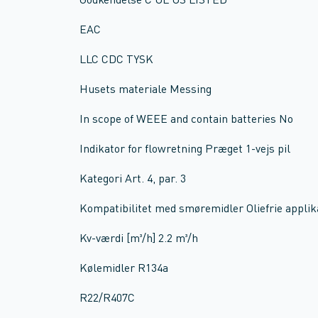
Godkendelse C UL US LISTED
EAC
LLC CDC TYSK
Husets materiale Messing
In scope of WEEE and contain batteries No
Indikator for flowretning Præget 1-vejs pil
Kategori Art. 4, par. 3
Kompatibilitet med smøremidler Oliefrie applik
Kv-værdi [m³/h] 2.2 m³/h
Kølemidler R134a
R22/R407C