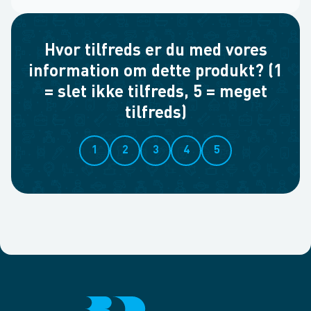
Hvor tilfreds er du med vores
information om dette produkt? (1
= slet ikke tilfreds, 5 = meget
tilfreds)
1
2
3
4
5