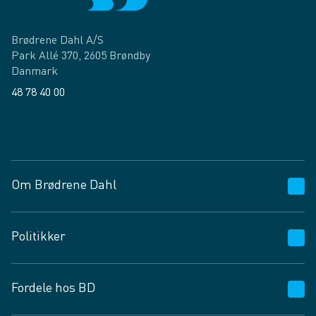
Brødrene Dahl A/S
Park Allé 370, 2605 Brøndby
Danmark
48 78 40 00
Facebook
LinkedIn
Om Brødrene Dahl
Kundeservice
Politikker
Vagttelefon 30 10 89 89
Spørgsmål og svar
Salgs- og leveringsbetingelser
Fordele hos BD
Job og karriere
Privatlivspolitik
Fødevarekontrolrapport