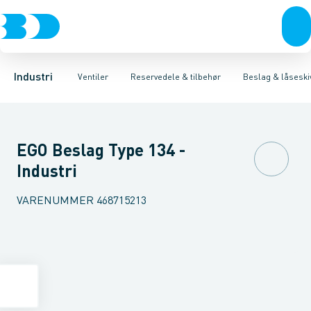
Ventiler
3-Delte kugleventiler
Spindelforlængere
Rustfrit stål
Håndtag
Sort stål
2-Delte kugleventiler
Reduktioner
Galvaniseret stål
Beslag & låseskiver
3-Vejs kugleventil
Plast
Industri 
A
Industri
Ventiler
Reservedele & tilbehør
Beslag & låseski
EGO Beslag Type 134 -
Industri
VARENUMMER
468715213