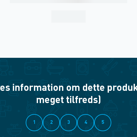
es information om dette produkt? 
meget tilfreds)
1
2
3
4
5