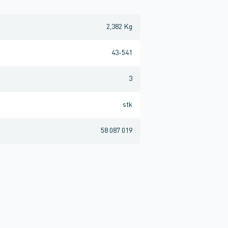
2,382 Kg
43-541
3
stk
58 087 019