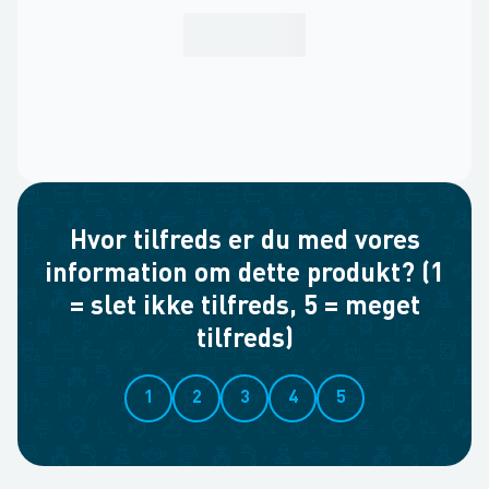
Hvor tilfreds er du med vores
information om dette produkt? (1
= slet ikke tilfreds, 5 = meget
tilfreds)
1
2
3
4
5