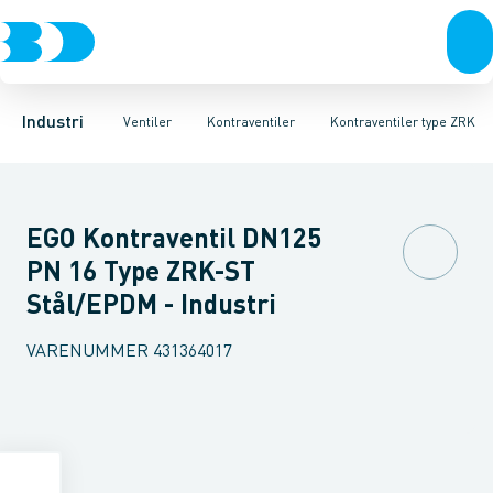
Ventiler
3-Delte kugleventiler
Kontraventiler type 2023
Rustfrit stål
Sort stål
2-Delte kugleventiler
Kontraventiler type 2026
Galvaniseret stål
3-Vejs kugleventil
Plast
Kontraventi
Industri 
Industri
Ventiler
Kontraventiler
Kontraventiler type ZRK
EGO Kontraventil DN125
PN 16 Type ZRK-ST
Stål/EPDM - Industri
VARENUMMER
431364017