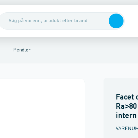
ej og gade
lysning
Nedgravningsarmatur
Grundarmatur
LED bånd
Loft /
Pendler
Facet 
Ra˃80
intern
VARENU