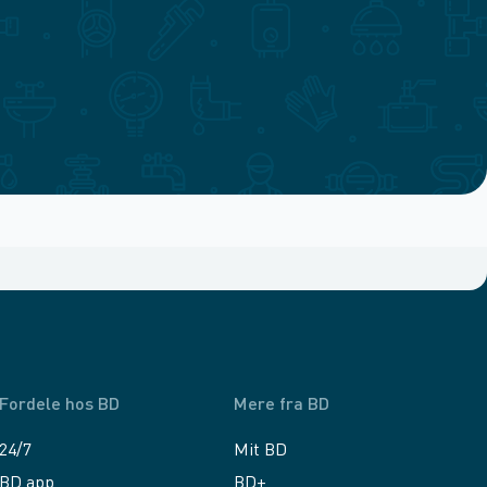
Fordele hos BD
Mere fra BD
24/7
Mit BD
BD app
BD+