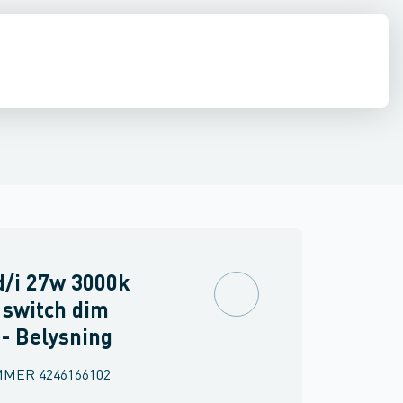
 væglampe
Spot / Projektør
Belysningspullert
Gulv- og bordlampe
P
d/i 27w 3000k
 switch dim
 - Belysning
MMER
4246166102