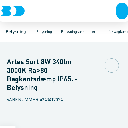
Belysning
Lyskilder
Pendler
Industriarmatur og halbelysning
Belysningsarmaturer
Lysstyring
Armaturer for vej og
Tilbehør til belysni
Belysning
Belysning
Belysningsarmaturer
Loft / væglam
Artes Sort 8W 340lm
3000K Ra˃80
Bagkantsdæmp IP65. -
Belysning
VARENUMMER
4243417074