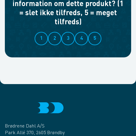
information om dette produkt? (1
= slet ikke tilfreds, 5 = meget
tilfreds)
1
2
3
4
5
Brødrene Dahl A/S
Park Allé 370, 2605 Brøndby