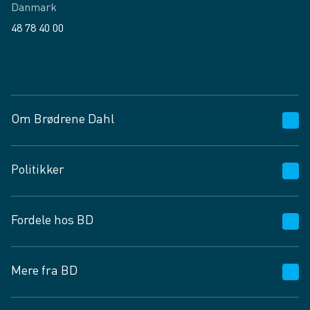
Danmark
48 78 40 00
Facebook
LinkedIn
Om Brødrene Dahl
Kundeservice
Politikker
Vagttelefon 30 10 89 89
Spørgsmål og svar
Salgs- og leveringsbetingelser
Fordele hos BD
Job og karriere
Privatlivspolitik
Fødevarekontrolrapport
Cookies
24/7
Mere fra BD
Vilkår og betingelser
BD app
BD.dk services
Mit BD