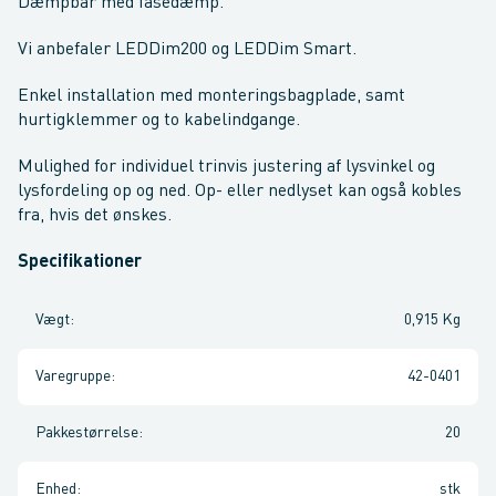
Dæmpbar med fasedæmp.
Vi anbefaler LEDDim200 og LEDDim Smart.
Enkel installation med monteringsbagplade, samt
hurtigklemmer og to kabelindgange.
Mulighed for individuel trinvis justering af lysvinkel og
lysfordeling op og ned. Op- eller nedlyset kan også kobles
fra, hvis det ønskes.
Specifikationer
Vægt
:
0,915 Kg
Varegruppe
:
42-0401
Pakkestørrelse
:
20
Enhed
:
stk